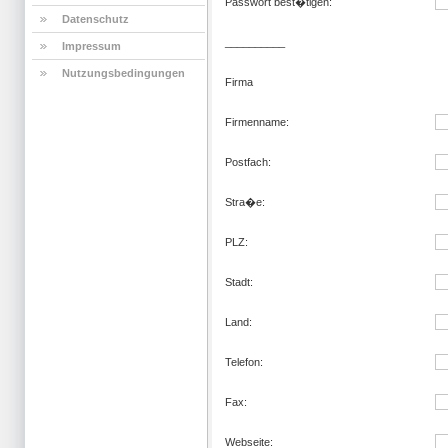
Passwort best�tigen:
Datenschutz
__________
Impressum
Nutzungsbedingungen
Firma
Firmenname:
Postfach:
Stra�e:
PLZ:
Stadt:
Land:
Telefon:
Fax:
Webseite: